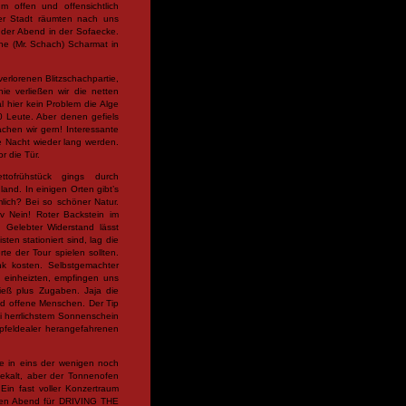
 offen und offensichtlich
ner Stadt räumten nach uns
 der Abend in der Sofaecke.
he (Mr. Schach) Scharmat in
erlorenen Blitzschachpartie,
ie verließen wir die netten
hier kein Problem die Alge
 Leute. Aber denen gefiels
chen wir gern! Interessante
e Nacht wieder lang werden.
r die Tür.
tofrühstück gings durch
nd. In einigen Orten gibt’s
lich? Bei so schöner Natur.
iv Nein! Roter Backstein im
 Gelebter Widerstand lässt
en stationiert sind, lag die
te der Tour spielen sollten.
k kosten. Selbstgemachter
g einheizten, empfingen uns
ließ plus Zugaben. Jaja die
und offene Menschen. Der Tip
ei herrlichstem Sonnenschein
Apfeldealer herangefahrenen
rte in eins der wenigen noch
nekalt, aber der Tonnenofen
Ein fast voller Konzertraum
r den Abend für DRIVING THE