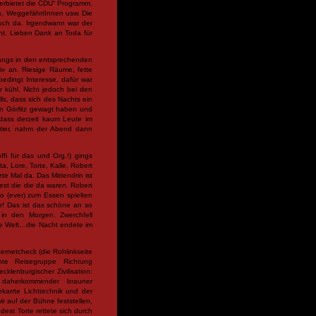
Verbietet die CDU“ Programm.
, WeggefährtInnen usw. Die
uch da. Irgendwann war der
ht. Lieben Dank an Toda für
Gangs in den entsprechenden
iv an. Riesige Räume, fette
edingt Interesse, dafür war
 kühl. Nicht jedoch bei den
ls, dass sich des Nachts ein
in Görlitz gewagt haben und
 dass derzeit kaum Leute im
tier, nahm der Abend dann
fi für das und Org.!) gings
, Lore, Torte, Kalle, Robert
te Mal da. Das Mittendrin ist
dest die die da waren. Robert
ko (ever) zum Essen spielten
r! Das ist das schöne an so
in den Morgen. Zwerchfell
e Welt…die Nacht endete im
rnetcheck (die Rohlinkseite
nte Reisegruppe Richtung
lenburgischer Zivilisation:
iv daherkommender brauner
karrte Lichttechnik und der
r auf der Bühne feststellen,
st Torte rettete sich durch