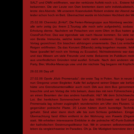
SALT und OWN eröffneten, war der verkürzte Auftritt noch o.k.. Erstere fo
bekannten. Die vier Leute von Own bretterten dann sehr individualistisch,
letzte des Abends. Mit unserem Krasnoludek Robert endete der Abend zwer
leider schon hoch im Bett. Übernachtet wurde im höchsten Hochbett der We
25.02.06 Chemnitz „B-Hof“; Die Ferien-Reisegruppe aus Nürnberg weckte a
alle sehr zeitig (zu ihrem 2.Tourtag alle noch sehr aufgedreht), sodass 
Erholung diente. Nachdem wir Petachen von vorm Ofen im Bus hatten 
CrassPub-Fest. Das war irgendwie wie nach Hause kommen. So viele net
von Bestia Immunda, welche leider nicht mehr existieren. Einige Leute
Vortag gezeichnet. Ein bisschen abhängen unsererseits. Das Los entschi
Reigen eröffneten. Da das Konzert (5Bands) zeitig losgehen musste, fehl
Nase (parallel lief noch ein Vortrag zu Ecuador). Nichtsdestotrotz war das
und das Wissen um viele Freunde und nette Bekannte im Publikum motivi
aus unerfindlichen Gründen total ausfiel. Schade. Nach den anderen v
Party, Bier, Wodka-Maracuja usw. und der nächste Tag begann mit Kopfsc
26.02.06 Day off
27.02.06 Opole „Klub Promenada“; der erste Tag in Polen. Nun in neuer 
nun Gregorsz unser Begleiter. Kalle fiel aufgrund seiner Grippe wie befür
hätte uns Grenzbeamtenwillkür auch noch Dirk aus dem Bus genommen
brauchte und am Vortag die Info bekam, dass das mit nem Führerschein ge
an einen Beamten der das anders handhabt. Hä? Mit dem Schichtwechs
Lot. Bei herrlichem Sonnenschein fuhr das VW-Schwein mit fünf Le
Promenada lag schwer zugänglich wunderschön am Ufer des Flusses. L
gegenüber polnische Platte. 20 Leute hätten durch kurzeitige Technik
gehabt. Sind aber dann doch alle bis zum Schluss geblieben. Einigen 
Übernachtung fand 40km entfernt in der Wohnung von Pawels (Organis
statt. Wir erhielten interessante Einblicke in die polnische HC-Punk-Subku
der katholischen Gesinnungsdiktatur hat. Wir in unseren selbstverwalte
leben da vergleichsweise im Paradies. Oh ja. Die Müdigkeit beendete den 