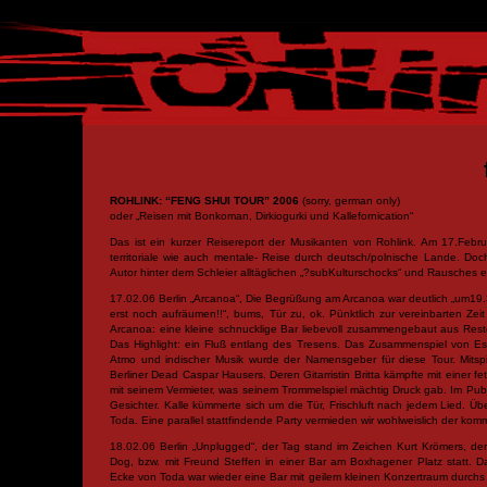
ROHLINK: “FENG SHUI TOUR” 2006
(sorry, german only)
oder „Reisen mit Bonkoman, Dirkiogurki und Kallefornication“
Das ist ein kurzer Reisereport der Musikanten von Rohlink. Am 17.Feb
territoriale wie auch mentale- Reise durch deutsch/polnische Lande. Doch
Autor hinter dem Schleier alltäglichen „?subKulturschocks“ und Rausches e
17.02.06 Berlin „Arcanoa“, Die Begrüßung am Arcanoa war deutlich „um19.
erst noch aufräumen!!“, bums, Tür zu, ok. Pünktlich zur vereinbarten Zei
Arcanoa: eine kleine schnucklige Bar liebevoll zusammengebaut aus Rest
Das Highlight: ein Fluß entlang des Tresens. Das Zusammenspiel von Es
Atmo und indischer Musik wurde der Namensgeber für diese Tour. Mitsp
Berliner Dead Caspar Hausers. Deren Gitarristin Britta kämpfte mit einer f
mit seinem Vermieter, was seinem Trommelspiel mächtig Druck gab. Im Pu
Gesichter. Kalle kümmerte sich um die Tür, Frischluft nach jedem Lied. 
Toda. Eine parallel stattfindende Party vermieden wir wohlweislich der k
18.02.06 Berlin „Unplugged“, der Tag stand im Zeichen Kurt Krömers, der
Dog, bzw. mit Freund Steffen in einer Bar am Boxhagener Platz statt. 
Ecke von Toda war wieder eine Bar mit geilem kleinen Konzertraum durchs 