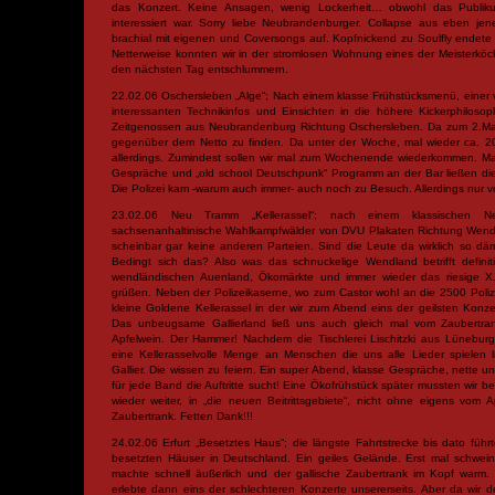
das Konzert. Keine Ansagen, wenig Lockerheit… obwohl das Publikum
interessiert war. Sorry liebe Neubrandenburger. Collapse aus eben je
brachial mit eigenen und Coversongs auf. Kopfnickend zu Soulfly endete
Netterweise konnten wir in der stromlosen Wohnung eines der Meisterköc
den nächsten Tag entschlummern.
22.02.06 Oschersleben „Alge“; Nach einem klasse Frühstücksmenü, einer v
interessanten Technikinfos und Einsichten in die höhere Kickerphilosoph
Zeitgenossen aus Neubrandenburg Richtung Oschersleben. Da zum 2.Mal 
gegenüber dem Netto zu finden. Da unter der Woche, mal wieder ca. 20
allerdings. Zumindest sollen wir mal zum Wochenende wiederkommen. Ma
Gespräche und „old school Deutschpunk“ Programm an der Bar ließen di
Die Polizei kam -warum auch immer- auch noch zu Besuch. Allerdings nur vo
23.02.06 Neu Tramm „Kellerassel“; nach einem klassischen Net
sachsenanhaltinische Wahlkampfwälder von DVU Plakaten Richtung Wendla
scheinbar gar keine anderen Parteien. Sind die Leute da wirklich so däm
Bedingt sich das? Also was das schnuckelige Wendland betrifft definit
wendländischen Auenland, Ökomärkte und immer wieder das riesige X.
grüßen. Neben der Polizeikaserne, wo zum Castor wohl an die 2500 Polizist
kleine Goldene Kellerassel in der wir zum Abend eins der geilsten Konzer
Das unbeugsame Gallierland ließ uns auch gleich mal vom Zaubertran
Apfelwein. Der Hammer! Nachdem die Tischlerei Lischitzki aus Lünebur
eine Kellerasselvolle Menge an Menschen die uns alle Lieder spielen 
Gallier. Die wissen zu feiern. Ein super Abend, klasse Gespräche, nette 
für jede Band die Auftritte sucht! Eine Ökofrühstück später mussten wir b
wieder weiter, in „die neuen Beitrittsgebiete“, nicht ohne eigens vom 
Zaubertrank. Fetten Dank!!!
24.02.06 Erfurt „Besetztes Haus“; die längste Fahrtstrecke bis dato füh
besetzten Häuser in Deutschland. Ein geiles Gelände. Erst mal schwei
machte schnell äußerlich und der gallische Zaubertrank im Kopf warm. 
erlebte dann eins der schlechteren Konzerte unsererseits. Aber da wi