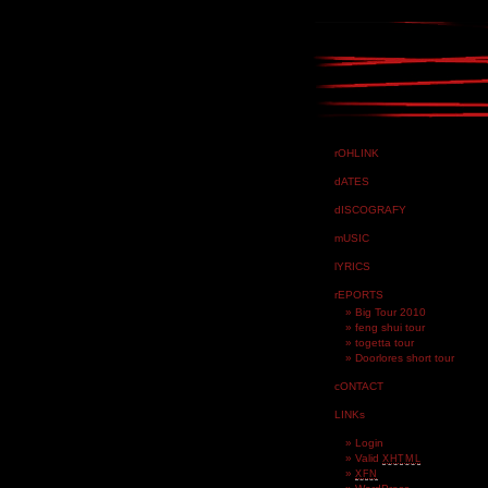
rOHLINK
dATES
dISCOGRAFY
mUSIC
lYRICS
rEPORTS
Big Tour 2010
feng shui tour
togetta tour
Doorlores short tour
cONTACT
LINKs
Login
Valid
XHTML
XFN