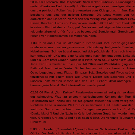
28.02.06 Olescnica „Bar Hollywood“; Nach lecker Frühstück, Rumhängen
weiter. (Danke an Euch Pawel!). In Olescnica gab es ein freudiges Wied
uns die polnische Polizei fast (netterweise) zum Klub gebracht hätte. Das
bescherte uns eins der geilsten Konzerte. Die Leute waren von An
darbieteten alle Liedchen. Vorher spielten Melting Pot (instrumentaler Hea
Essen, Bierchen, Fotos und Bus packen, wieder 20km Fahrt zur Unterkunft.
in seinem Kindheitshaus. Saft, poln.Vodka und selbstgemachte saure Gu
folgende allgemeine (für Peta das besondere) Zombieritual. Gemeinsam 
Freund von Robert) kamen die Morgenstunden.
1.03.06 Zielona Gora „squat“; nach Küßchen und Tschüßchen gings nac
wurde zu unserem neuen gemeinsamen Geburtstag. Auf gerader Strecke,
Nebel seitens, Schnee überall entschied sich plötzlich der Bus nach links a
kam gerade ein LKW und eine Autokolonne nach ihm entgegen. Links als
und ein 1,5m tiefer Graben. Auch kein Platz. Nach ca.10 Schlenkern (all
Torte den Bus wieder auf die Spur. Mit 20km und Warnblinker ging es 
Birthday! Nach einer Weile Suche fanden wir das besetzte Häus
Gewerbegebietes inna Platte. Ein paar Soja Steaklys und Pivos später sp
fetzigerweise)nur einem Mikro alle unsere Lieder. Ein Saitenriss und
unseren Instrumenten liessen uns das Lied „Leben“ 3mal anfangen. E
hammergeiler Abend. Die Unterkunft war wieder privat.
02.03.06 Piensk „Dom Kultury“; Fatalerweise waren wir zeitig da, so dass
gut schmeckte. Was zu unserem schlechtesten Konzert der Tour fü
Fleischmann aus Piensk bei, die als geniale Musiker ein Brett vorlegten
Probleme hatte in unsere Welt zurück zu kommen. Geil! Leider war der
auch der Sound sehr schlecht war. Ja irgendwie passte nichts. Egal. D
(Danke Marcin)! Und die Nacht im Keller bei einigen Getränken wurde mental
viert. Gregorsc fuhr am Abend noch nach Görlitz. Die vorletzte Tournacht s
Proberaum.
3.03.06 Dresden „Chemiefabrik“(Zoro Solikonzi); Nach etwas Brot und K
Görlitz. Die Melancholie des Abschieds in der Luft gammelten wir in d