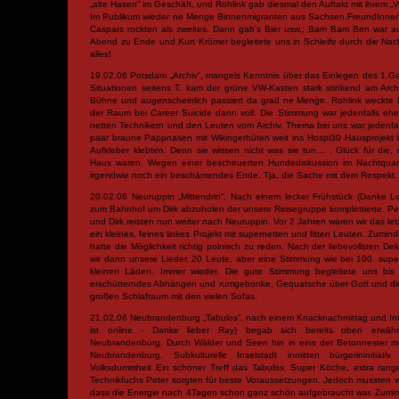
„alte Hasen“ im Geschäft, und Rohlink gab diesmal den Auftakt mit ihrem „
Im Publikum wieder ne Menge Binnenmigranten aus Sachsen.FreundInnen
Caspars rockten als zweites. Dann gab’s Bier usw.; Bam Bam Ben war a
Abend zu Ende und Kurt Krömer begleitete uns in Schleife durch die Nac
alles!
19.02.06 Potsdam „Archiv“, mangels Kenntnis über das Einlegen des 1.
Situationen seitens T. kam der grüne VW-Kasten stark stinkend am Arch
Bühne und augenscheinlich passiert da grad ne Menge. Rohlink weckte b
der Raum bei Career Suicide dann voll. Die Stimmung war jedenfalls eher
netten Technikern und den Leuten vom Archiv. Thema bei uns war jedenfal
paar braune Pappnasen mit Wikingerhüten weit ins Hospi30 Hausprojekt 
Aufkleber klebten. Denn sie wissen nicht was sie tun… . Glück für die,
Haus waren. Wegen einer bescheuerten Hundediskussion im Nachtquar
irgendwie noch ein beschämendes Ende. Tja, die Sache mit dem Respekt.
20.02.06 Neuruppin „Mittendrin“, Nach einem lecker Frühstück (Danke Lof
zum Bahnhof um Dirk abzuholen der unsere Reisegruppe komplettierte. Peta
und Dirk reisten nun weiter nach Neuruppin. Vor 2 Jahren waren wir das letz
ein kleines, feines linkes Projekt mit supernetten und fitten Leuten. Zumin
hatte die Möglichkeit richtig polnisch zu reden. Nach der liebevollsten De
wir dann unsere Lieder. 20 Leute, aber eine Stimmung wie bei 100. supe
kleinen Läden. Immer wieder. Die gute Stimmung begleitete uns bis 
erschütterndes Abhängen und rumgebonke, Gequatsche über Gott und di
großen Schlafraum mit den vielen Sofas.
21.02.06 Neubrandenburg „Tabulos“, nach einem Knacknachmittag und Inte
ist online - Danke lieber Ray) begab sich bereits oben erwäh
Neubrandenburg. Durch Wälder und Seen hin in eins der Betonnester meck
Neubrandenburg. Subkulturelle Inselstadt inmitten bürgerininitiat
Volksdummheit Ein schöner Treff das Tabulos. Super Köche, extra range
Technikfuchs Peter sorgten für beste Voraussetzungen. Jedoch mussten wi
dass die Energie nach 4Tagen schon ganz schön aufgebraucht war. Zuminde