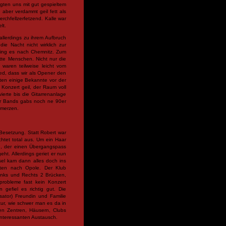
lgten uns mit gut gespieltem
 aber verdammt geil fett als
chfellzerfetzend. Kalle war
lt.
llerdings zu ihrem Aufbruch
die Nacht nicht wirklich zur
ging es nach Chemnitz. Zum
te Menschen. Nicht nur die
 waren teilweise leicht vom
ed, dass wir als Opener den
ten einige Bekannte vor der
 Konzert geil, der Raum voll
erte bis die Gitarrenanlage
ier Bands gabs noch ne 90er
hmerzen.
Besetzung. Statt Robert war
chtet total aus. Um ein Haar
, der einen Übergangspass
ht. Allerdings geriet er nun
el kam dann alles doch ins
uten nach Opole. Der Klub
inks und Rechts 2 Brücken,
probleme fast kein Konzert
gefiel es richtig gut. Die
ator) Freundin und Familie
ltur, wie schwer man es da in
ten Zentren, Häusern, Clubs
interessanten Austausch.