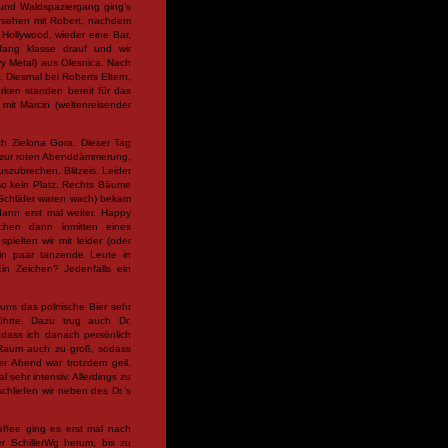
 und Waldspaziergang ging’s
ersehen mit Robert, nachdem
 Hollywood, wieder eine Bar,
fang klasse drauf und wir
vy Metal) aus Olesnica. Nach
 Diesmal bei Roberts Eltern,
rken standen bereit für das
mit Marcin (weltenreisender
h Zielona Gora. Dieser Tag
 zur roten Abenddämmerung,
uszubrechen. Blitzeis. Leider
o kein Platz. Rechts Bäume
e Schläfer waren wach) bekam
dann erst mal weiter. Happy
chen dann inmitten eines
ielten wir mit leider (oder
 ein paar tanzende Leute in
in Zeichen? Jedenfalls ein
 uns das polnische Bier sehr
hrte. Dazu trug auch Dr.
, dass ich danach persönlich
 Raum auch zu groß, sodass
er Abend war trotzdem geil.
 sehr intensiv. Allerdings zu
chliefen wir neben des Dr.’s
affee ging es erst mal nach
er SchillerWg herum, bis zu