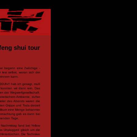
feng shui tour
ruar begann eine 2wöchige -
 lest selbst, woran sich der
rinnern kann.
30Uhr!! hab ich gesagt, muß
t konnten wir dann rein. Das
en der Wegwerfgesellschaft.
oterischem Ambiente, dufter
ieler des Abends waren die
etten Grippe und Toda derzeit
blikum eine Menge bekannter
Übernachtung gab es dann bei
ommenden Tage.
 Nachmittag fand bei Yellow
Das Unplugged gleich um die
Hintertürchen. Die Techniker